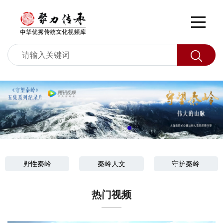
野性秦岭
秦岭人文
守护秦岭
热门视频