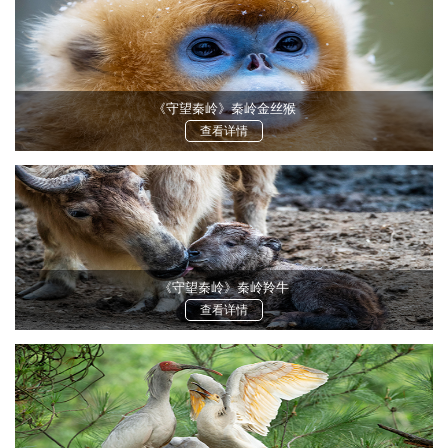
《守望秦岭》秦岭金丝猴
查看详情
《守望秦岭》秦岭羚牛
查看详情