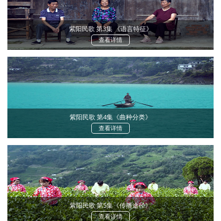
紫阳民歌 第3集 《语言特征》
查看详情
紫阳民歌 第4集《曲种分类》
查看详情
紫阳民歌 第5集《传播途径》
查看详情